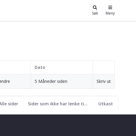
Søk
Meny
Dato
øndre
5 Måneder siden
Skriv ut
Alle sider
Sider som ikke har lenke til seg
Utkast