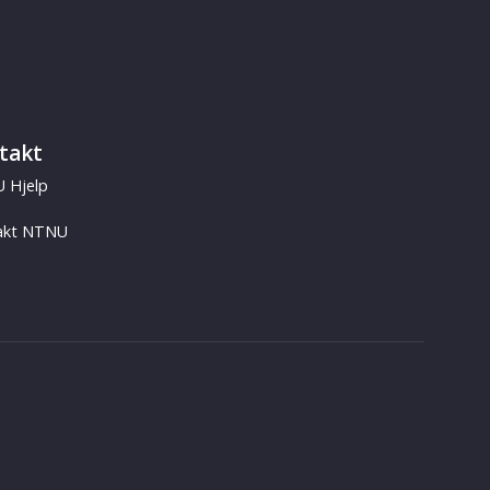
takt
 Hjelp
akt NTNU