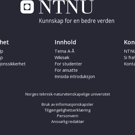
het
Innhold
Kon
lp
Tema A-Å
NTNU
ap
Wikisøk
Si fra!
jonssikkerhet
For studenter
Kont
For ansatte
Innsida introduksjon
Norges teknisk-naturvitenskapelige universitet
Bruk av informasjonskapsler
Tilgjengelighetserklæring
Personvern
Ansvarlig redaktør