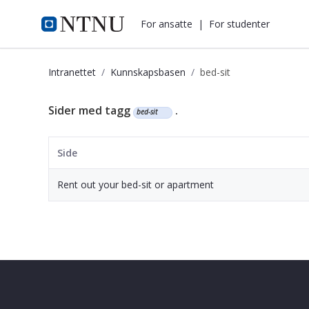
i.ntnu.no
For ansatte
|
For studenter
Intranettet
Kunnskapsbasen
bed-sit
Kunnskapsbasen
Sider med tagg
.
bed-sit
Side
Rent out your bed-sit or apartment