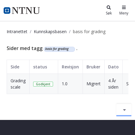
i.ntnu.no
Søk
Meny
Intranettet
Kunnskapsbasen
basis for grading
Kunnskapsbasen
Sider med tagg
.
basis for grading
Side
status
Revisjon
Bruker
Dato
Grading
4 År
1.0
Migrert
Skri
Godkjent
scale
siden