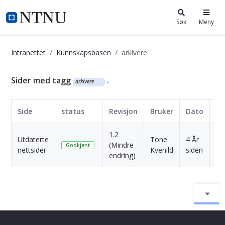
i.ntnu.no
Søk
Meny
Intranettet
Kunnskapsbasen
arkivere
Kunnskapsbasen
Sider med tagg
.
arkivere
Side
status
Revisjon
Bruker
Dato
1.2
Utdaterte
Tone
4 År
(Mindre
Skr
Godkjent
nettsider
Kvenild
siden
endring)