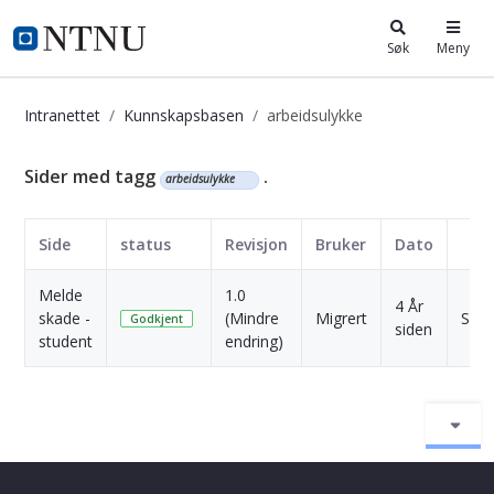
i.ntnu.no
Søk
Meny
Intranettet
Kunnskapsbasen
arbeidsulykke
Kunnskapsbasen
Sider med tagg
.
arbeidsulykke
Side
status
Revisjon
Bruker
Dato
Melde
1.0
4 År
skade -
(Mindre
Migrert
Skriv
Godkjent
siden
student
endring)