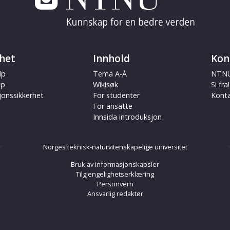
het
Innhold
Kon
lp
Tema A-Å
NTNU
ap
Wikisøk
Si fra!
jonssikkerhet
For studenter
Kont
For ansatte
Innsida introduksjon
Norges teknisk-naturvitenskapelige universitet
Bruk av informasjonskapsler
Tilgjengelighetserklæring
Personvern
Ansvarlig redaktør