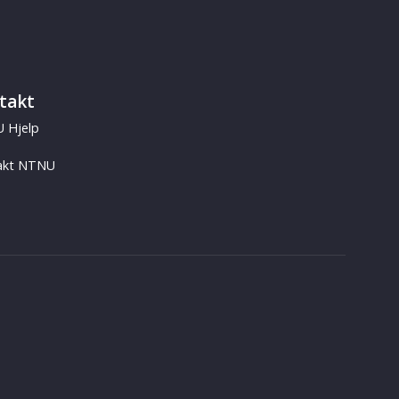
takt
 Hjelp
akt NTNU