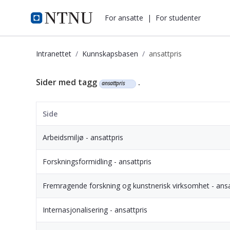
i.ntnu.no
For ansatte
|
For studenter
Intranettet
Kunnskapsbasen
ansattpris
Kunnskapsbasen
Sider med tagg
.
ansattpris
Side
Arbeidsmiljø - ansattpris
Forskningsformidling - ansattpris
Fremragende forskning og kunstnerisk virksomhet - ansa
Internasjonalisering - ansattpris