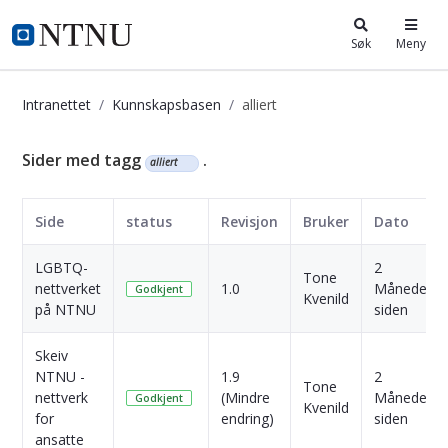
i.ntnu.no
Søk
Meny
Intranettet
Kunnskapsbasen
alliert
Kunnskapsbasen
Sider med tagg
.
alliert
Side
status
Revisjon
Bruker
Dato
LGBTQ-
2
Tone
nettverket
1.0
Måneder
Godkjent
Kvenild
på NTNU
siden
Skeiv
NTNU -
1.9
2
Tone
nettverk
(Mindre
Måneder
Godkjent
Kvenild
for
endring)
siden
ansatte