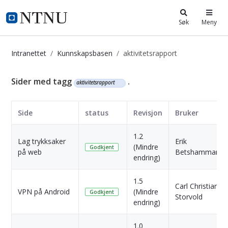
i.ntnu.no
Søk
Meny
Intranettet
Kunnskapsbasen
aktivitetsrapport
Kunnskapsbasen
Sider med tagg
.
aktivitetsrapport
Side
status
Revisjon
Bruker
1.2
Lag trykksaker
Erik
(Mindre
Godkjent
på web
Betshammar
endring)
1.5
Carl Christian
VPN på Android
(Mindre
Godkjent
Storvold
endring)
1.0