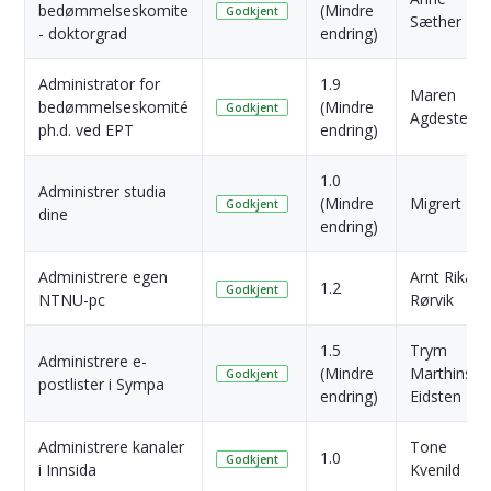
bedømmelseskomite
(Mindre
Godkjent
Sæther
- doktorgrad
endring)
Administrator for
1.9
Maren
bedømmelseskomité
(Mindre
Godkjent
Agdestein
ph.d. ved EPT
endring)
1.0
Administrer studia
(Mindre
Migrert
Godkjent
dine
endring)
Administrere egen
Arnt Rikard
1.2
Godkjent
NTNU-pc
Rørvik
1.5
Trym
Administrere e-
(Mindre
Marthinsen
Godkjent
postlister i Sympa
endring)
Eidsten
Administrere kanaler
Tone
1.0
Godkjent
i Innsida
Kvenild