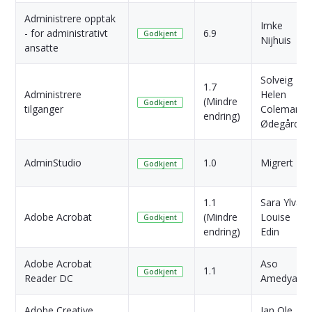
Administrere opptak
Imke
- for administrativt
6.9
Godkjent
Nijhuis
ansatte
Solveig
1.7
Administrere
Helen
(Mindre
Godkjent
tilganger
Coleman
endring)
Ødegård
AdminStudio
1.0
Migrert
Godkjent
1.1
Sara Ylva
Adobe Acrobat
(Mindre
Louise
Godkjent
endring)
Edin
Adobe Acrobat
Aso
1.1
Godkjent
Reader DC
Amedyan
Adobe Creative
Jan Ole