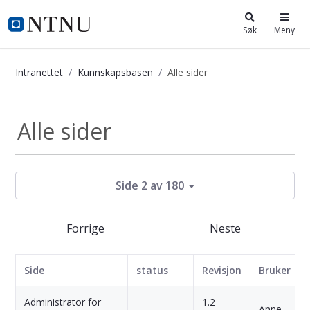
i.ntnu.no
Søk
Meny
Intranettet
Kunnskapsbasen
Alle sider
Kunnskapsbasen
Alle sider
Side 2 av 180
Forrige
Neste
Side
status
Revisjon
Bruker
Administrator for
1.2
Anne