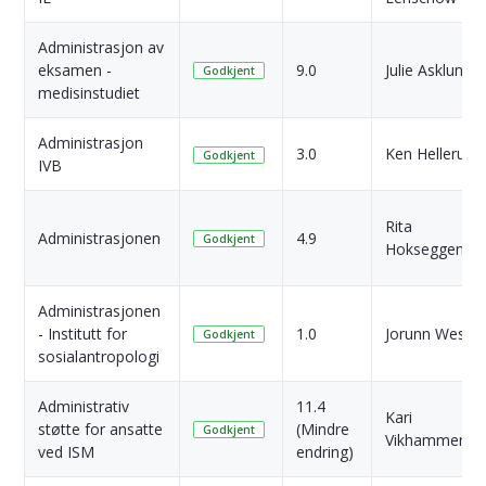
Administrasjon av
eksamen -
9.0
Julie Asklund
Godkjent
medisinstudiet
Administrasjon
3.0
Ken Hellerud
Godkjent
IVB
Rita
Administrasjonen
4.9
Godkjent
Hokseggen
Administrasjonen
- Institutt for
1.0
Jorunn Wessel
Godkjent
sosialantropologi
Administrativ
11.4
Kari
støtte for ansatte
(Mindre
Godkjent
Vikhammerm
ved ISM
endring)