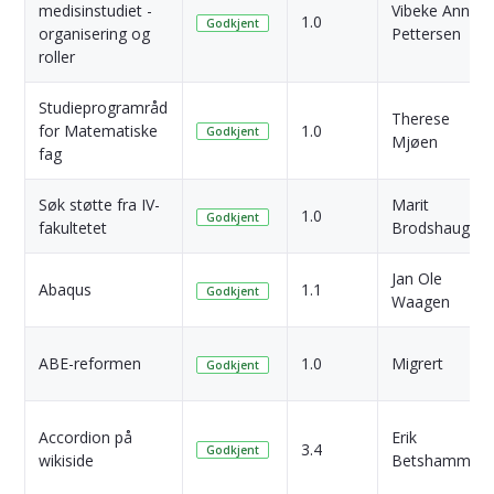
medisinstudiet -
Vibeke Ann
1.0
Godkjent
organisering og
Pettersen
roller
Studieprogramråd
Therese
for Matematiske
1.0
Godkjent
Mjøen
fag
Søk støtte fra IV-
Marit
1.0
Godkjent
fakultetet
Brodshaug
Jan Ole
Abaqus
1.1
Godkjent
Waagen
ABE-reformen
1.0
Migrert
Godkjent
Accordion på
Erik
3.4
Godkjent
wikiside
Betshammar