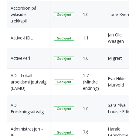
Accordion på
wikiside -
1.0
Tone Kvenild
Godkjent
trekkspill
Jan Ole
Active-HDL
1.1
Godkjent
Waagen
ActivePerl
1.0
Migrert
Godkjent
AD - Lokalt
1.7
Eva Hilde
arbeidsmiljøutvalg
(Mindre
Godkjent
Murvold
(LAMU)
endring)
AD
Sara Ylva
1.0
Godkjent
Forskningsutvalg
Louise Edin
Administrasjon -
Harald
7.6
Godkjent
IE
Lenschow