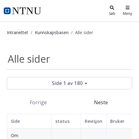
i.ntnu.no
Søk
Meny
Intranettet
Kunnskapsbasen
Alle sider
Kunnskapsbasen
Alle sider
Side 1 av 180
Forrige
Neste
Side
status
Revisjon
Bruker
Om