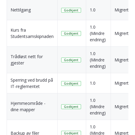
Nettilgang
1.0
Migrert
Godkjent
1.0
Kurs fra
(Mindre
Migrert
Godkjent
Studentsamskipnaden
endring)
1.0
Trådløst nett for
(Mindre
Migrert
Godkjent
gjester
endring)
Sperring ved brudd på
1.0
Migrert
Godkjent
IT-reglementet
1.0
Hjemmeområde -
(Mindre
Migrert
Godkjent
dine mapper
endring)
1.0
Backup av filer
(Mindre
Migrert
Godkjent