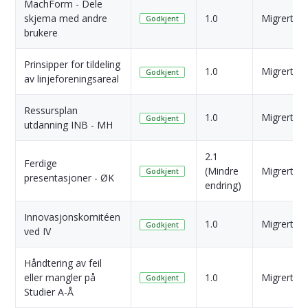
MachForm - Dele
skjema med andre
1.0
Migrert
Godkjent
brukere
Prinsipper for tildeling
1.0
Migrert
Godkjent
av linjeforeningsareal
Ressursplan
1.0
Migrert
Godkjent
utdanning INB - MH
2.1
Ferdige
(Mindre
Migrert
Godkjent
presentasjoner - ØK
endring)
Innovasjonskomitéen
1.0
Migrert
Godkjent
ved IV
Håndtering av feil
eller mangler på
1.0
Migrert
Godkjent
Studier A-Å