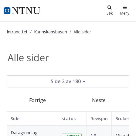
i.ntnu.no
Søk
Meny
Intranettet
Kunnskapsbasen
Alle sider
Kunnskapsbasen
Alle sider
Side 2 av 180
Forrige
Neste
Side
status
Revisjon
Bruker
Datagrunnlag –
1.0
Migrert
Godkjent