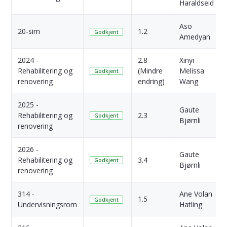
Haraldseid
Aso
20-sim
1.2
Godkjent
Amedyan
2024 -
2.8
Xinyi
Rehabilitering og
(Mindre
Melissa
Godkjent
renovering
endring)
Wang
2025 -
Gaute
Rehabilitering og
2.3
Godkjent
Bjørnli
renovering
2026 -
Gaute
Rehabilitering og
3.4
Godkjent
Bjørnli
renovering
314 -
Ane Volan
1.5
Godkjent
Undervisningsrom
Hatling