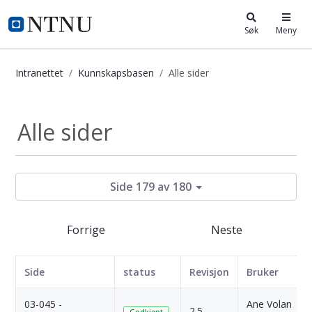
i.ntnu.no
Søk
Meny
Intranettet
Kunnskapsbasen
Alle sider
Kunnskapsbasen
Alle sider
Side 179 av 180
Forrige
Neste
Side
status
Revisjon
Bruker
03-045 -
Ane Volan
2.5
Godkjent