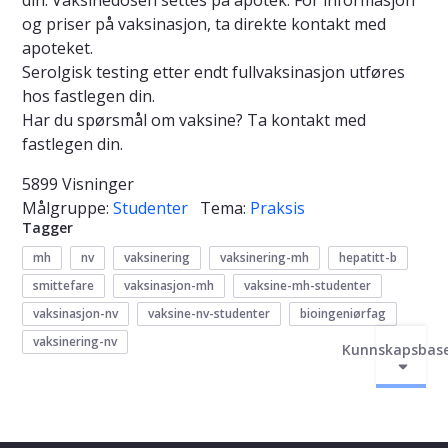
din. Vaksinedosen settes på apotek. For informasjon
og priser på vaksinasjon, ta direkte kontakt med
apoteket.
Serolgisk testing etter endt fullvaksinasjon utføres
hos fastlegen din.
Har du spørsmål om vaksine? Ta kontakt med
fastlegen din.
5899 Visninger
Målgruppe:
Studenter
Tema:
Praksis
Tagger
mh
nv
vaksinering
vaksinering-mh
hepatitt-b
smittefare
vaksinasjon-mh
vaksine-mh-studenter
vaksinasjon-nv
vaksine-nv-studenter
bioingeniørfag
vaksinering-nv
Kunnskapsbas