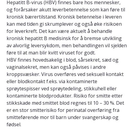
Hepatitt B-virus (HBV) finnes bare hos mennesker,
og forårsaker akutt leverbetennelse som kan føre til
kronisk bærertilstand. Kronisk betennelse i leveren
kan med tiden gi skrumplever og også øke risikoen
for leverkreft. Det kan være aktuelt å behandle
kronisk hepatitt B medisinsk for å bremse utvikling
av alvorlig leversykdom, men behandlingen vil sjelden
føre til at man blir kvitt viruset for godt.
HBV finnes hovedsakelig i blod, sårsekret, sæd og
vaginalsekret, men kan også påvises i andre
kroppsvæsker. Virus overføres ved seksuell kontakt
eller blodkontakt f.eks. via kontaminerte
sprøytespisser ved sprøytedeling, stikkuhell eller
kontaminerte blodprodukter. Risiko for smitte etter
stikkskade med smittet blod regnes til 10 – 30 %. Det
er en stor smitterisiko for perinatal overføring fra
smitteførende mor til barn under svangerskap og
fødsel.