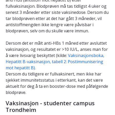
anti HBs (antistoff mot hepatitt b) etter
fullvaksinasjon. Blodprøven må tas tidligst 4 uker og
senest 3 måneder etter siste vaksinedose. Dersom du
tar blodprøven etter at det har gått 3 måneder, vil
antistoffmengden ikke lengre være påvisbar i
blodprøven, selv om du skulle være immun.
Dersom det er målt anti-HBs 1 måned etter avsluttet
vaksinasjon, og resultatet er >10 IU/L, anses man for
å være livsvarig beskyttet (kilde:
Vaksinasjonsboka,
Hepatitt B-vaksinasjon, tabell 2: Postimmunisering
mot hepatitt B).
Dersom du tidligere er fullvaksinert, men ikke har
sjekket immunitetsstatus i etterkant, kan det være
aktuelt for deg å ta en booster-dose med påfølgende
blodprøve.
Vaksinasjon - studenter campus
Trondheim