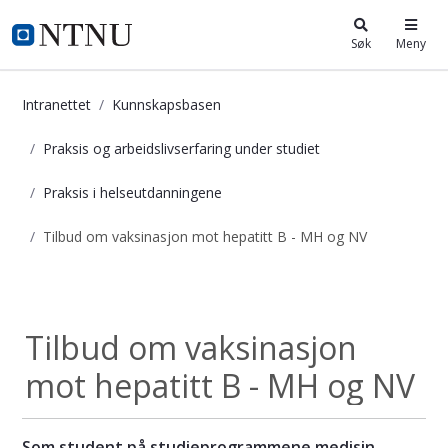
i.ntnu.no
Søk
Meny
Intranettet
Kunnskapsbasen
Praksis og arbeidslivserfaring under studiet
Praksis i helseutdanningene
Tilbud om vaksinasjon mot hepatitt B - MH og NV
Tilbud om vaksinasjon mot hepatitt
Praksis i...
Tilbud om vaksinasjon
mot hepatitt B - MH og NV
Som student på studieprogrammene medisin,