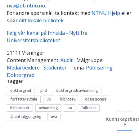
nva@ub.ntnu.no
.
For andre spørsmål, ta kontakt med
NTNU Hjelp
eller
spør
ditt lokale bibliotek
.
Følg vår kanal på Innsida - Nytt fra
Universitetsbiblioteket
21111 Visninger
Content Management:
Audit
Målgruppe:
Medarbeidere
Studenter
Tema:
Publisering
Doktorgrad
Tagger
doktorgrad
phd
doktorgradsavhandling
forfatteravtale
ub
bibliotek
open access
biblioteket
avhandling
oa
fulltekst
åpent tilgjengelig
nva
Kunnskapsbas