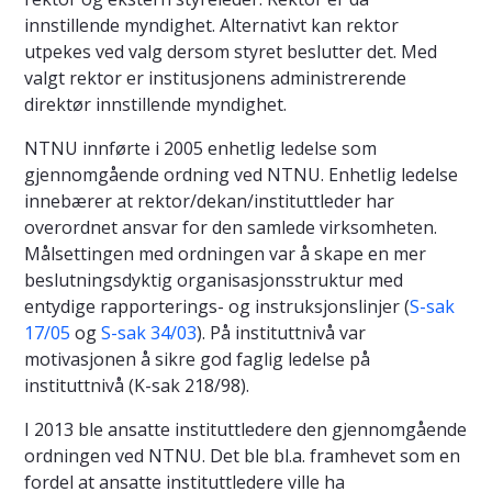
innstillende myndighet. Alternativt kan rektor
utpekes ved valg dersom styret beslutter det. Med
valgt rektor er institusjonens administrerende
direktør innstillende myndighet.
NTNU innførte i 2005 enhetlig ledelse som
gjennomgående ordning ved NTNU. Enhetlig ledelse
innebærer at rektor/dekan/instituttleder har
overordnet ansvar for den samlede virksomheten.
Målsettingen med ordningen var å skape en mer
beslutningsdyktig organisasjonsstruktur med
entydige rapporterings- og instruksjonslinjer (
S-sak
17/05
og
S-sak 34/03
). På instituttnivå var
motivasjonen å sikre god faglig ledelse på
instituttnivå (K-sak 218/98).
I 2013 ble ansatte instituttledere den gjennomgående
ordningen ved NTNU. Det ble bl.a. framhevet som en
fordel at ansatte instituttledere ville ha