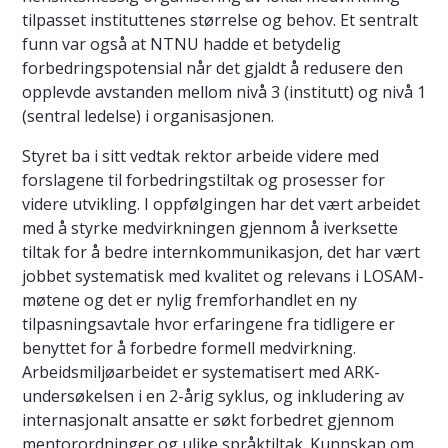
tilpasset instituttenes størrelse og behov. Et sentralt
funn var også at NTNU hadde et betydelig
forbedringspotensial når det gjaldt å redusere den
opplevde avstanden mellom nivå 3 (institutt) og nivå 1
(sentral ledelse) i organisasjonen.
Styret ba i sitt vedtak rektor arbeide videre med
forslagene til forbedringstiltak og prosesser for
videre utvikling. I oppfølgingen har det vært arbeidet
med å styrke medvirkningen gjennom å iverksette
tiltak for å bedre internkommunikasjon, det har vært
jobbet systematisk med kvalitet og relevans i LOSAM-
møtene og det er nylig fremforhandlet en ny
tilpasningsavtale hvor erfaringene fra tidligere er
benyttet for å forbedre formell medvirkning.
Arbeidsmiljøarbeidet er systematisert med ARK-
undersøkelsen i en 2-årig syklus, og inkludering av
internasjonalt ansatte er søkt forbedret gjennom
mentorordninger og ulike språktiltak. Kunnskap om