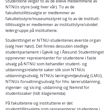
Studentene velger to av de elleve medlemmene av
NTNUs styre (valg hver vår). To av de
fakultetstillitsvalgte er medlemmer av
fakultetsstyre/museumsstyret og to av de institutt-
tillitsvalgte er medlemmer av instituttstyre/utvidet
ledergruppe på instituttene.
Studenttinget er NTNU-studentenes øverste organ
(valg hver høst). Det finnes dessuten stedlige
studentparlament i Gjøvik og i Ålesund. Studenttinget
oppnevner representanter for studentene i faste
utvalg på NTNU som behandler student- og
utdanningsrelaterte saker slik som NTNUs
utdanningsutvalg, NTNUs læringsmiljøutvalg (LMU),
NTNUs forvaltningsutvalg for hhv. lærerutdanning,
ingeniør- og siv.ing.-utdanning og Nemnd for
studentssaker (tidl. klagenemda).
På fakultetene og instituttene er det
studenttillitsvalgte som representerer studentene i