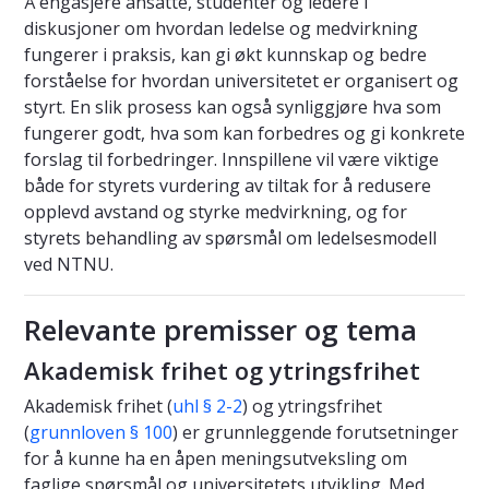
Å engasjere ansatte, studenter og ledere i
diskusjoner om hvordan ledelse og medvirkning
fungerer i praksis, kan gi økt kunnskap og bedre
forståelse for hvordan universitetet er organisert og
styrt. En slik prosess kan også synliggjøre hva som
fungerer godt, hva som kan forbedres og gi konkrete
forslag til forbedringer. Innspillene vil være viktige
både for styrets vurdering av tiltak for å redusere
opplevd avstand og styrke medvirkning, og for
styrets behandling av spørsmål om ledelsesmodell
ved NTNU.
Relevante premisser og tema
Akademisk frihet og ytringsfrihet
Akademisk frihet (
uhl § 2-2
) og ytringsfrihet
(
grunnloven § 100
) er grunnleggende forutsetninger
for å kunne ha en åpen meningsutveksling om
faglige spørsmål og universitetets utvikling. Med