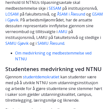
henhold til NTNUs tilpasningsavtale skal
medbestemmelse skje i
SESAM
på institusjonsnivå,
LOSAM
på fakultetsnivå, og
ÅSAM i Ålesund
og
GSAM
i Gjøvik
. På arbeidsmiljøområdet, har de ansatte
dessuten representativ innflytelse gjennom sine
verneombud og tillitsvalgte i
AMU
på
institusjonsnivå, LAMU på fakultetsnivå og stedlige i
SAMU Gjøvik
og i
SAMU Ålesund
.
Om medvirkning og medbestemmelse ved
NTNU
Studentenes medvirkning ved NTNU
Gjennom
studentdemokratiet
kan studenter være
med på å utvikle NTNU som utdanningsinstitusjon
og arbeide for å gjøre studentene sine stemmer hørt
i saker som gjelder utdanningskvalitet, campus,
tilrettelegging, læringsmiljø og liknende.