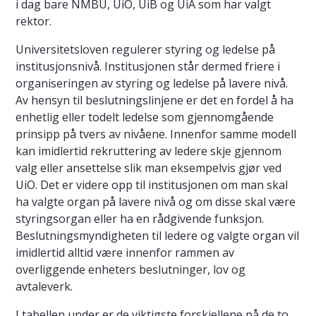
i dag bare NMBU, UiO, UiB og UiA som har valgt
rektor.
Universitetsloven regulerer styring og ledelse på
institusjonsnivå. Institusjonen står dermed friere i
organiseringen av styring og ledelse på lavere nivå.
Av hensyn til beslutningslinjene er det en fordel å ha
enhetlig eller todelt ledelse som gjennomgående
prinsipp på tvers av nivåene. Innenfor samme modell
kan imidlertid rekruttering av ledere skje gjennom
valg eller ansettelse slik man eksempelvis gjør ved
UiO. Det er videre opp til institusjonen om man skal
ha valgte organ på lavere nivå og om disse skal være
styringsorgan eller ha en rådgivende funksjon.
Beslutningsmyndigheten til ledere og valgte organ vil
imidlertid alltid være innenfor rammen av
overliggende enheters beslutninger, lov og
avtaleverk.
I tabellen under er de viktigste forskjellene på de to