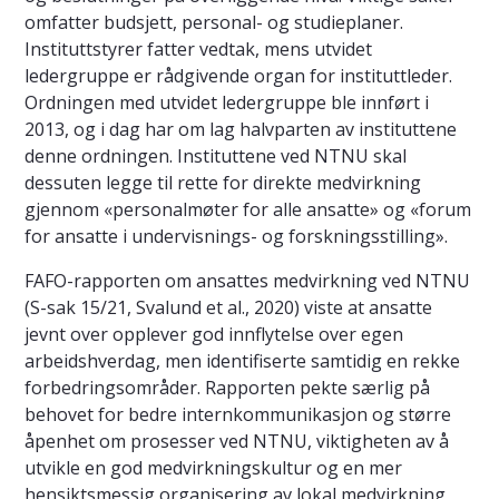
omfatter budsjett, personal- og studieplaner.
Instituttstyrer fatter vedtak, mens utvidet
ledergruppe er rådgivende organ for instituttleder.
Ordningen med utvidet ledergruppe ble innført i
2013, og i dag har om lag halvparten av instituttene
denne ordningen. Instituttene ved NTNU skal
dessuten legge til rette for direkte medvirkning
gjennom «personalmøter for alle ansatte» og «forum
for ansatte i undervisnings- og forskningsstilling».
FAFO-rapporten om ansattes medvirkning ved NTNU
(S-sak 15/21, Svalund et al., 2020) viste at ansatte
jevnt over opplever god innflytelse over egen
arbeidshverdag, men identifiserte samtidig en rekke
forbedringsområder. Rapporten pekte særlig på
behovet for bedre internkommunikasjon og større
åpenhet om prosesser ved NTNU, viktigheten av å
utvikle en god medvirkningskultur og en mer
hensiktsmessig organisering av lokal medvirkning