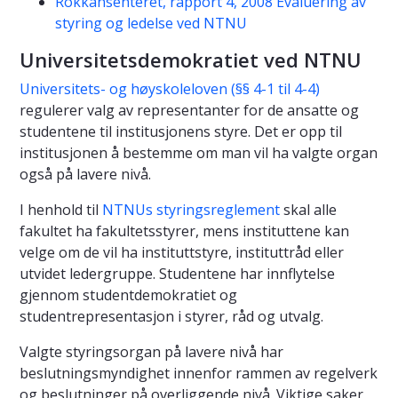
Rokkansenteret, rapport 4, 2008 Evaluering av
styring og ledelse ved NTNU
Universitetsdemokratiet ved NTNU
Universitets- og høyskoleloven (§§ 4-1 til 4-4)
regulerer valg av representanter for de ansatte og
studentene til institusjonens styre. Det er opp til
institusjonen å bestemme om man vil ha valgte organ
også på lavere nivå.
I henhold til
NTNUs styringsreglement
skal alle
fakultet ha fakultetsstyrer, mens instituttene kan
velge om de vil ha instituttstyre, instituttråd eller
utvidet ledergruppe. Studentene har innflytelse
gjennom studentdemokratiet og
studentrepresentasjon i styrer, råd og utvalg.
Valgte styringsorgan på lavere nivå har
beslutningsmyndighet innenfor rammen av regelverk
og beslutninger på overliggende nivå. Viktige saker