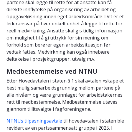
partene skal legge til rette for at ansatte kan få
direkte innflytelse på organisering av arbeidet og
oppgaveløsning innen eget arbeidsområde. Det er et
lederansvar på hver enkelt enhet å legge til rette for
reell medvirkning. Ansatte skal gis tidlig informasjon
om mulighet til å gi uttrykk for sin mening om
forhold som berører egen arbeidssituasjon før
vedtak fattes. Medvirkning kan også innebære
deltakelse i prosjektgrupper, utvalg m.v.
Medbestemmelse ved NTNU
Etter Hovedavtalen i staten § 1 skal avtalen «skape et
best mulig samarbeidsgrunnlag mellom partene på
alle nivåer» og være grunnlaget for arbeidstakernes
rett til medbestemmelse. Medbestemmelse utøves
gjennom tillitsvalgte i fagforeningene.
NTNUs tilpasningsavtale
til hovedavtalen i staten ble
revidert av en partssammensatt gruppe i 2025. I