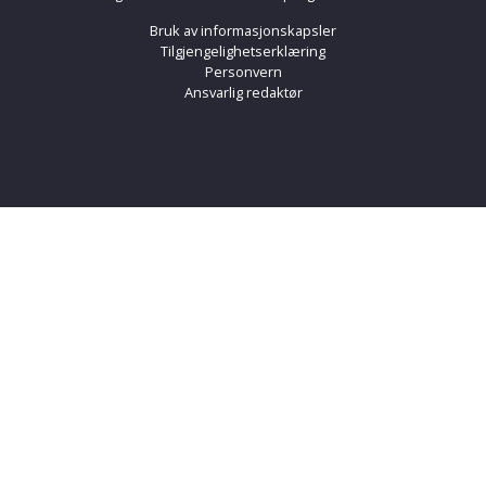
Bruk av informasjonskapsler
Tilgjengelighetserklæring
Personvern
Ansvarlig redaktør