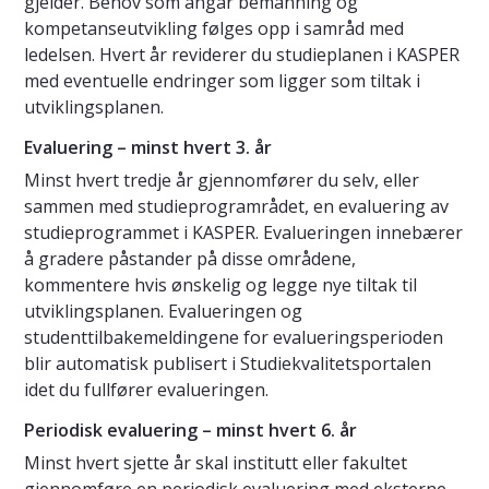
gjelder. Behov som angår bemanning og
kompetanseutvikling følges opp i samråd med
ledelsen. Hvert år reviderer du studieplanen i KASPER
med eventuelle endringer som ligger som tiltak i
utviklingsplanen.
Evaluering – minst hvert 3. år
Minst hvert tredje år gjennomfører du selv, eller
sammen med studieprogramrådet, en evaluering av
studieprogrammet i KASPER. Evalueringen innebærer
å gradere påstander på disse områdene,
kommentere hvis ønskelig og legge nye tiltak til
utviklingsplanen. Evalueringen og
studenttilbakemeldingene for evalueringsperioden
blir automatisk publisert i Studiekvalitetsportalen
idet du fullfører evalueringen.
Periodisk evaluering – minst hvert 6. år
Minst hvert sjette år skal institutt eller fakultet
gjennomføre en periodisk evaluering med eksterne