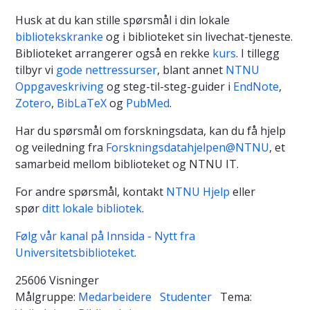
Husk at du kan stille spørsmål i din lokale
bibliotekskranke
og i biblioteket sin livechat-tjeneste.
Biblioteket arrangerer også en rekke
kurs
. I tillegg
tilbyr vi
gode nettressurser
, blant annet
NTNU
Oppgaveskriving
og steg-til-steg-guider i
EndNote
,
Zotero
,
BibLaTeX
og
PubMed
.
Har du spørsmål om forskningsdata, kan du få hjelp
og veiledning fra
Forskningsdatahjelpen@NTNU
, et
samarbeid mellom biblioteket og NTNU IT.
For andre spørsmål, kontakt
NTNU Hjelp
eller
spør
ditt lokale bibliotek
.
Følg vår kanal på Innsida - Nytt fra
Universitetsbiblioteket
.
25606 Visninger
Målgruppe:
Medarbeidere
Studenter
Tema: