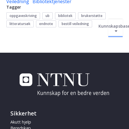
Veiledning
Bibliotektjenester
Tagger
oppgaveskriving
ub
bibliotek
brukerstøtte
litteratursøk
endnote
bestill veiledning
Kunnskapsbas
Sikkerhet
Akutt hjelp
Beredskap